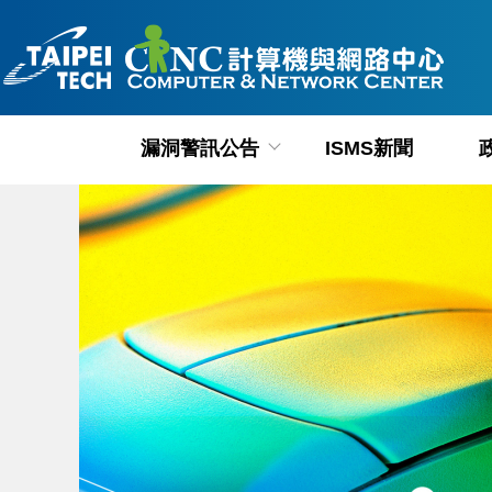
跳
到
主
要
內
漏洞警訊公告
ISMS新聞
容
區