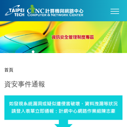
跳
到
主
要
內
容
區
首頁
資安事件通報