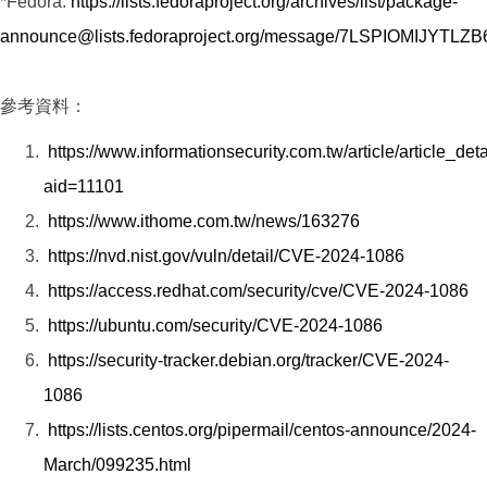
*Fedora:
https://lists.fedoraproject.org/archives/list/package-
announce@lists.fedoraproject.org/message/7LSPIOMIJY
參考資料：
https://www.informationsecurity.com.tw/article/article_det
aid=11101
https://www.ithome.com.tw/news/163276
https://nvd.nist.gov/vuln/detail/CVE-2024-1086
https://access.redhat.com/security/cve/CVE-2024-1086
https://ubuntu.com/security/CVE-2024-1086
https://security-tracker.debian.org/tracker/CVE-2024-
1086
https://lists.centos.org/pipermail/centos-announce/2024-
March/099235.html