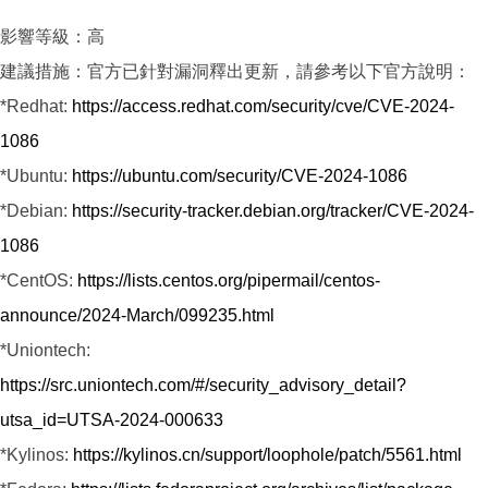
影響等級：高
建議措施：官方已針對漏洞釋出更新，請參考以下官方說明：
*Redhat:
https://access.redhat.com/security/cve/CVE-2024-
1086
*Ubuntu:
https://ubuntu.com/security/CVE-2024-1086
*Debian:
https://security-tracker.debian.org/tracker/CVE-2024-
1086
*CentOS:
https://lists.centos.org/pipermail/centos-
announce/2024-March/099235.html
*Uniontech:
https://src.uniontech.com/#/security_advisory_detail?
utsa_id=UTSA-2024-000633
*Kylinos:
https://kylinos.cn/support/loophole/patch/5561.html